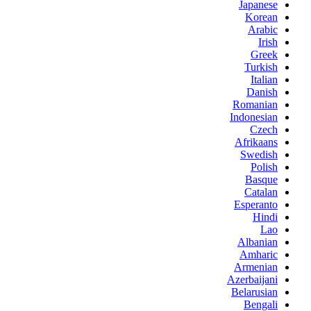
Japanese
Korean
Arabic
Irish
Greek
Turkish
Italian
Danish
Romanian
Indonesian
Czech
Afrikaans
Swedish
Polish
Basque
Catalan
Esperanto
Hindi
Lao
Albanian
Amharic
Armenian
Azerbaijani
Belarusian
Bengali