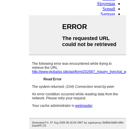
Slovenian
Somali
Samoan
Scots Gaelic
Shona
Sindhi
Sundanese
Swahili
Tajik
Tamil
Telugu
Thai
Ukrainian
Urdu
Uzbek
Vietnamese
Welsh
Xhosa
Yiddish
Yoruba
Zulu
Kinyarwanda
Tatar
Oriya
Turkmen