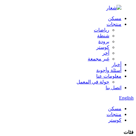
مسكن
منتجات
رياضات
شنطة
برودة
كوستر
آخر
غير مجمعة
أخبار
أسئلة وأجوبة
معلومات عنا
جولة في المعمل
اتصل بنا
English
مسكن
منتجات
كوستر
فئات