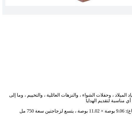
 الميلاد ، وحفلات الشواء ، والنزهات العائلية ، والتخييم ، وما إلى
 أي مناسبة لتقديم الهدايا
الحجم والوزن الخفيف - الحجم (العرض × الارتفاع): 9.06 بوصة × 11.02 بوصة ، يتسع لزجاجتين سعة 750 مل