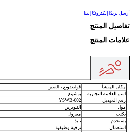
أرسل بريدًا إلكترونيًا إلينا
تفاصيل المنتج
علامات المنتج
مكان المنشأ
قوانغدونغ ، الصين
اسم العلامة التجارية
يوشينغ
YSWB-002
رقم الموديل
مواد
النيوبرين
يكتب
معزول
يستخدم
نبيذ
إستعمال
ترقية وظيفية