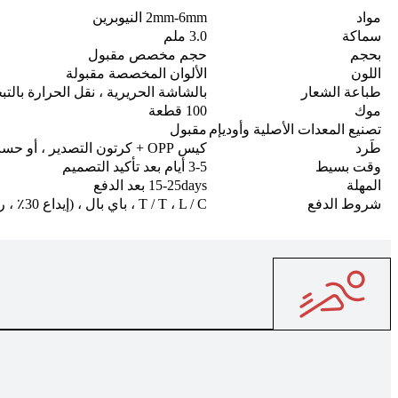
مواد
2mm-6mm النيوبرين
سماكة
3.0 ملم
بحجم
حجم مخصص مقبول
اللون
الألوان المخصصة مقبولة
طباعة الشعار
بالشاشة الحريرية ، نقل الحرارة بالت
موك
100 قطعة
تصنيع المعدات الأصلية وأوديإم
مقبول
طَرد
كيس OPP + كرتون التصدير ، أو حسب الطلب كما هو مطلوب
وقت بسيط
3-5 أيام بعد تأكيد التصميم
المهلة
15-25days بعد الدفع
شروط الدفع
T / T ، L / C ، باي بال ، (إيداع 30٪ ، رصيد 70٪ قبل الشحن)