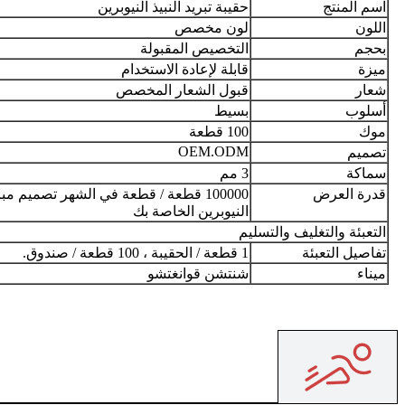
اسم المنتج
حقيبة تبريد النبيذ النيوبرين
اللون
لون مخصص
بحجم
التخصيص المقبولة
ميزة
قابلة لإعادة الاستخدام
شعار
قبول الشعار المخصص
أسلوب
بسيط
موك
100 قطعة
OEM.ODM
تصميم
سماكة
3 مم
قدرة العرض
100000 قطعة / قطعة في الشهر تصميم مب
النيوبرين الخاصة بك
التعبئة والتغليف والتسليم
تفاصيل التعبئة
1 قطعة / الحقيبة ، 100 قطعة / صندوق.
ميناء
شنتشن قوانغتشو