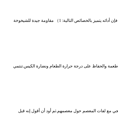
النيوبرين له بنية منتظمة واستطالة بلورية.يتمتع المطاط النقي بقوة شد عالية ، ولأن سلسلته الجزيئية تحتوي على ذرات الكلور ، فإن أدائه يتميز بالخصائص التالية: 1） مقاومة جيدة للشيخوخة
 الأطعمة والحفاظ على درجة حرارة الطعام ونضارة الكيس.تنتمي
 منهجي مع لفات المعصم حول معصمهم.ثم أود أن أقول إنه قبل