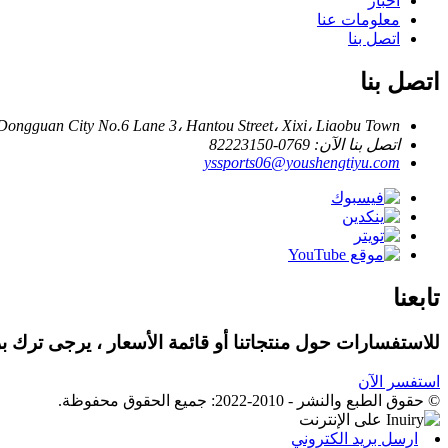
أخبار
معلومات عنا
اتصل بنا
اتصل بنا
ngguan City No.6 Lane 3، Hantou Street، Xixi، Liaobu Town
اتصل بنا الآن: 0769-82223150
yssports06@youshengtiyu.com
تابعنا
للاستفسارات حول منتجاتنا أو قائمة الأسعار ، يرجى ترك بريد
استفسر الآن
© حقوق الطبع والنشر - 2010-2022: جميع الحقوق محفوظة.
ارسل بريد الكتروني