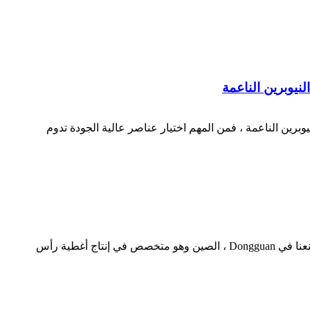
لنيوبرين الناعمة
يوبرين الناعمة ، فمن المهم اختيار عناصر عالية الجودة تدوم
نحن مصنعون محترفون لغطاء الثلج الهلامي القابل لإعادة الاستخدام لغطاء رأس الضغط البارد لتخفيف الصداع النصفي.يقع مصنعنا في Dongguan ، الصين وهو متخصص في إنتاج أغطية رأس