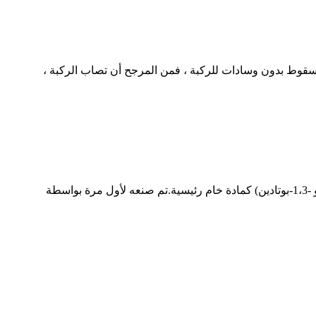
السقوط بدون وسادات للركبة ، فمن المرجح أن تصاب الركبة ،
مطاط الكلوروبرين (CR) ، المعروف أيضًا باسم مطاط الكلوروبرين ، هو مادة مطاطية تنتجها بلمرة ألفا للكلوروبرين (أي 2-كلورو -1،3-بوتادين) كمادة خام رئيسية.تم صنعه لأول مرة بواسطة