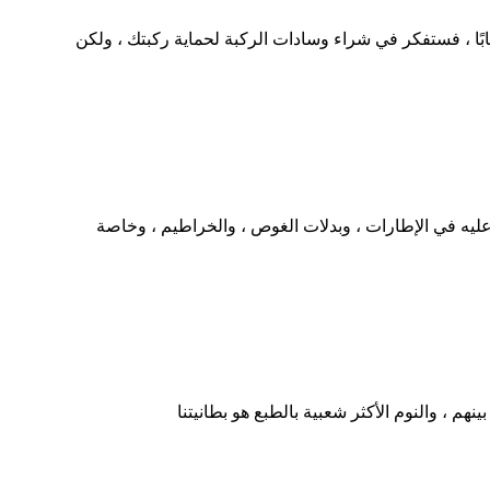
ابًا ، فستفكر في شراء وسادات الركبة لحماية ركبتك ، ولكن
قبل.لكن ما هو النيوبرين؟النيوبرين هو أول مطاط صناعي ناجح منذ عام 1930. يمكن العثور عليه في الإطارات ، وبدلات الغوص ، والخراطيم ، وخاصة
م ، والنوم الأكثر شعبية بالطبع هو بطانيتنا