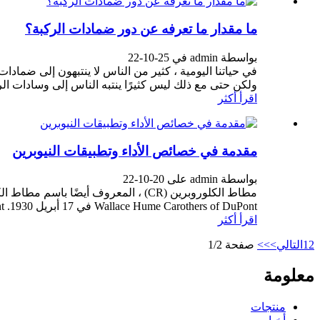
ما مقدار ما تعرفه عن دور ضمادات الركبة؟
بواسطة admin في 25-10-22
في حياتنا اليومية ، كثير من الناس لا ينتبهون إلى ضما
ولكن حتى مع ذلك ليس كثيرًا ينتبه الناس إلى وسادات الرك
اقرأ أكثر
مقدمة في خصائص الأداء وتطبيقات النيوبرين
بواسطة admin على 20-10-22
Wallace Hume Carothers of DuPont في 17 أبريل 1930. DuPont علنًا ...
اقرأ أكثر
2
1
التالي>
>>
صفحة 1/2
معلومة
منتجات